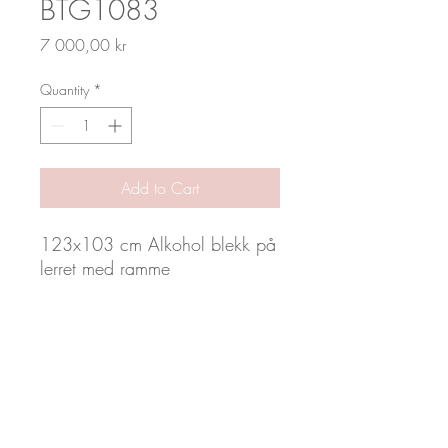
BTG1083
Price
7 000,00 kr
Quantity
*
Add to Cart
123x103 cm Alkohol blekk på
lerret med ramme
by_toveg
post@designforyou.no