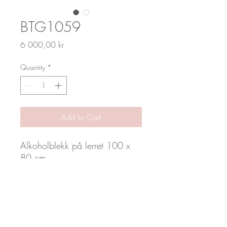
BTG1059
Price
6 000,00 kr
Quantity
*
Add to Cart
Alkoholblekk på lerret 100 x
80 cm
by_toveg