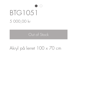
BTG1051
Price
5 000,00 kr
Out of Stock
Akryl på lerret 100 x 70 cm
by_toveg
post@designforyou.no
+47 90682090