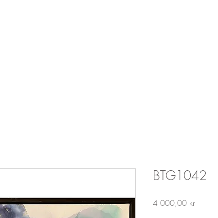
Malerier til salgs
BTG1042
Price
4 000,00 kr