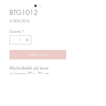
BTG1012
Price
4 000,00 kr
Quantity
*
Add to Cart
Alkoholblekk på lerret
m/ramme70 x 70 cm
by_toveg